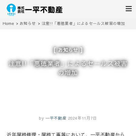
株式会社一平不動産
湘南の藤沢・茅ヶ崎・横浜や綾瀬で売主直売の一戸建て・新築物件
Home
お知らせ
注意!!「悪徳業者」によるセールス被害の増加
お知らせ
注意!!「悪徳業者」によるセールス被害
の増加
by
一平不動産
2024年11月7日
近年屋根修理・屋根工事等において、一平不動産から