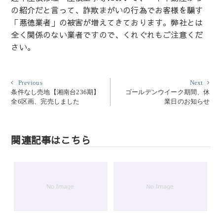
の紹介だと言って、詐欺まがいの行為でお客様を騙す
「悪徳業者」の被害が増えてきております。弊社とは
全く関係のない業者ですので、くれぐれもご注意くだ
さい。
投
Previous
Next
Previous
Next
post:
post:
条件なし売地【湘南台236期】
ゴールデンウイーク期間、休
稿
全6区画、完売しました
業日のお知らせ
ナ
ビ
ゲ
関連記事はこちら
ー
シ
ョ
ン