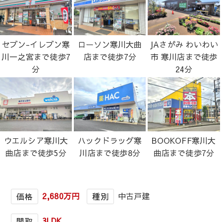
セブン-イレブン寒
ローソン寒川大曲
JAさがみ わいわい
川一之宮まで徒歩7
店まで徒歩7分
市 寒川店まで徒歩
分
24分
ウエルシア寒川大
ハックドラッグ寒
BOOKOFF寒川大
曲店まで徒歩5分
川店まで徒歩8分
曲店まで徒歩7分
2,680万円
中古戸建
価格
種別
3LDK
間取