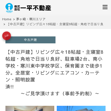
株式会社一平不動産
湘南の藤沢・茅ヶ崎・横浜や綾瀬で売主直売の一戸建て・新築物件
Home
茅ヶ崎・寒川エリア
【中古戸建】リビング広々18帖超・主寝室8帖超・角地で日当り良
好、駐車場2台、南小学校・寒川東中学校学区、保育園まで徒歩1分。全
居室・リビングにエアコン・カーテン・照明設置
UP
済!! ～ご見学頂けます
中古戸建
（事前予約制）～
【中古戸建】リビング広々18帖超・主寝室8
帖超・角地で日当り良好、駐車場2台、南小
学校・寒川東中学校学区、保育園まで徒歩1
分。全居室・リビングにエアコン・カーテ
ン・照明設置
済!!
～ご見学頂けます（事前予約制）～