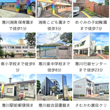
寒川湘南保育園ま
湘南こども園まで
めぐみの子幼稚園
で徒歩1分
徒歩3分
まで徒歩7分
南小学校まで徒歩9
寒川東中学校まで
寒川行政センター
分
徒歩8分
まで徒歩23分
寒川駅前郵便局ま
寒川総合図書館ま
さむかわ富田クリ