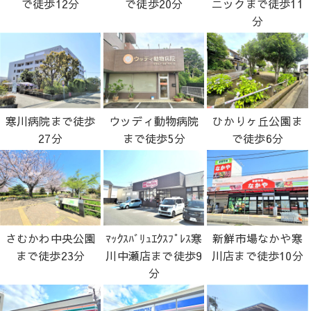
で徒歩12分
で徒歩20分
ニックまで徒歩11
分
寒川病院まで徒歩
ウッディ動物病院
ひかりヶ丘公園ま
27分
まで徒歩5分
で徒歩6分
さむかわ中央公園
ﾏｯｸｽﾊﾞﾘｭｴｸｽﾌﾟﾚｽ寒
新鮮市場なかや寒
まで徒歩23分
川中瀬店まで徒歩9
川店まで徒歩10分
分