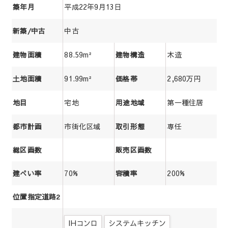
平成22年9月13日
築年月
中古
新築/中古
88.59m²
木造
建物面積
建物構造
91.99m²
2,680万円
土地面積
価格帯
宅地
第一種住居
地目
用途地域
市街化区域
専任
都市計画
取引形態
総区画数
販売区画数
70%
200%
建ぺい率
容積率
位置指定道路2
IHコンロ
システムキッチン