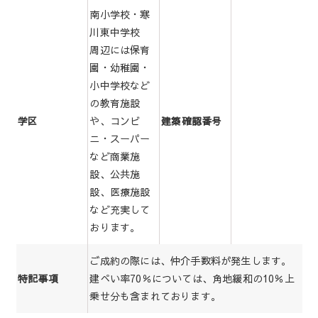
南小学校・寒
川東中学校
周辺には保育
園・幼稚園・
小中学校など
の教育施設
や、コンビ
学区
建築確認番号
ニ・スーパー
など商業施
設、公共施
設、医療施設
など充実して
おります。
ご成約の際には、仲介手数料が発生します。
建ぺい率70％については、角地緩和の10％上
特記事項
乗せ分も含まれております。