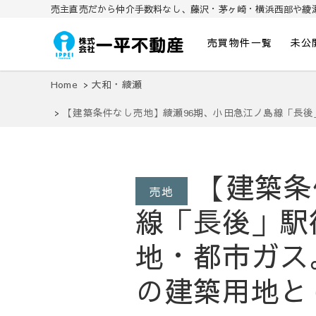
売主直売だから仲介手数料なし、藤沢・茅ヶ崎・横浜西部や綾
売買物件一覧
未公
株式会社一平不動産
湘南の藤沢・茅ヶ崎・横浜や綾瀬で売主直売の一戸建て・新築物件
Home
大和・綾瀬
【建築条件なし売地】綾瀬96期、小田急江ノ島線「長後
す。
【建築条
売地
線「長後」駅
地・都市ガス
の建築用地